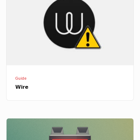
Guide
Wire
K-
9