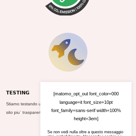
TESTING
[matomo_opt_out font_color=000
language=it font_size=10pt
Stiamo testando un nuovo footer per rendere i dati utilizzati dal
font_family=sans-serif width=100%
sito piu` trasparenti
height=3em]
Se non vedi nulla oltre a questo messaggio