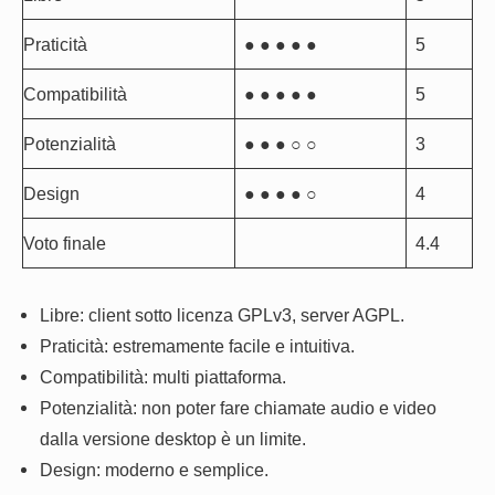
Praticità
● ● ● ● ●
5
Compatibilità
● ● ● ● ●
5
Potenzialità
● ● ● ○ ○
3
Design
● ● ● ● ○
4
Voto finale
4.4
Libre: client sotto licenza GPLv3, server AGPL.
Praticità: estremamente facile e intuitiva.
Compatibilità: multi piattaforma.
Potenzialità: non poter fare chiamate audio e video
dalla versione desktop è un limite.
Design: moderno e semplice.