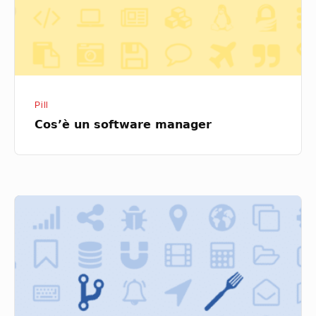
Pill
Cos’è un software manager
Che
cos’è
un
Fork