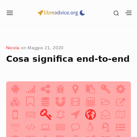
Skip
SHOW
to
SITE
S
SECON
NAVIGATION
S
content
SIDEB
SI
Site Navigation
SUBMENU
Nicola
on
Maggio 21, 2020
Cosa significa end-to-end