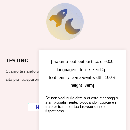
TESTING
[matomo_opt_out font_color=000
language=it font_size=10pt
Stiamo testando un nuovo footer per rendere i dati utilizzati dal
font_family=sans-serif width=100%
sito piu` trasparenti
height=3em]
Se non vedi nulla oltre a questo messaggio
stai, probabilmente, bloccando i cookie e i
No Result
Website Carbon
tracker tramite il tuo browser e noi lo
rispettiamo.