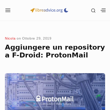
Skip
SHOW
to
SITE
S
SECON
NAVIGATION
S
content
SIDEB
SI
Site Navigation
SUBMENU
Nicola
on
Ottobre 29, 2019
Aggiungere un repository
a F-Droid: ProtonMail