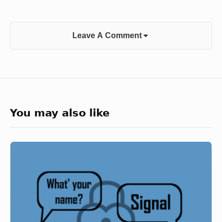
Leave A Comment
You may also like
Signal,
comunica
in
sicurezza