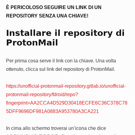
È PERICOLOSO SEGUIRE UN LINK DI UN
REPOSITORY SENZA UNA CHIAVE!
Installare il repository di
ProtonMail
Per prima cosa serve il link con la chiave. Una volta
ottenuto, clicca sul link del repository di ProtonMail.
https://unofficial-protonmail-repository.gitlab.io/unofficial-
protonmail-repository/fdroid/repo?
fingerprint=AA2CCA4D529D30418ECFE6C36C378C78
5DFF9696DF981A0883A953780A3CA221
In cima allo schermo troverai un’icona che dice