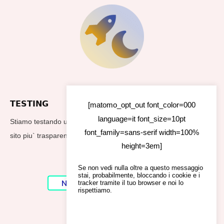
TESTING
[matomo_opt_out font_color=000
language=it font_size=10pt
Stiamo testando un nuovo footer per rendere i dati utilizzati dal
font_family=sans-serif width=100%
sito piu` trasparenti
height=3em]
Se non vedi nulla oltre a questo messaggio
stai, probabilmente, bloccando i cookie e i
No Result
Website Carbon
tracker tramite il tuo browser e noi lo
rispettiamo.