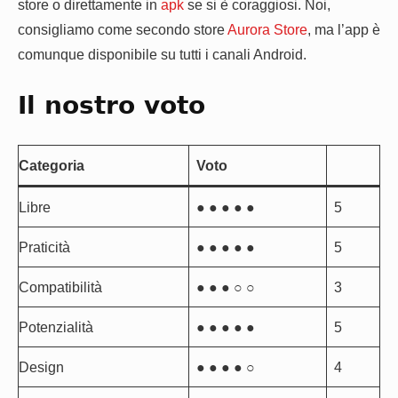
store o direttamente in
apk
se si è coraggiosi. Noi,
consigliamo come secondo store
Aurora Store
, ma l’app è
comunque disponibile su tutti i canali Android.
Il nostro voto
Categoria
Voto
Libre
● ● ● ● ●
5
Praticità
● ● ● ● ●
5
Compatibilità
● ● ● ○ ○
3
Potenzialità
● ● ● ● ●
5
Design
● ● ● ● ○
4