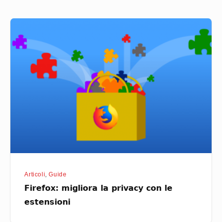
Firefox:
migliora
la
privacy
con
le
estensioni
Articoli
,
Guide
Firefox: migliora la privacy con le
estensioni