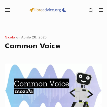
Skip
SHOW
to
SITE
S
SECON
NAVIGATION
S
content
SIDEB
SI
Site Navigation
SUBMENU
Nicola
on
Aprile 28, 2020
Common Voice