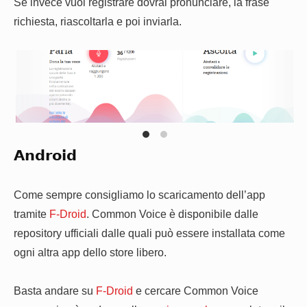
Se invece vuoi registrare dovrai pronunciare, la frase
Clicca ascolta per validare le frasi di altri utenti
richiesta, riascoltarla e poi inviarla.
Android
Clicca parla per registrare una frase che altri utenti valideranno
Come sempre consigliamo lo scaricamento dell’app
tramite
F-Droid
. Common Voice è disponibile dalle
repository ufficiali dalle quali può essere installata come
ogni altra app dello store libero.
Basta andare su
F-Droid
e cercare Common Voice