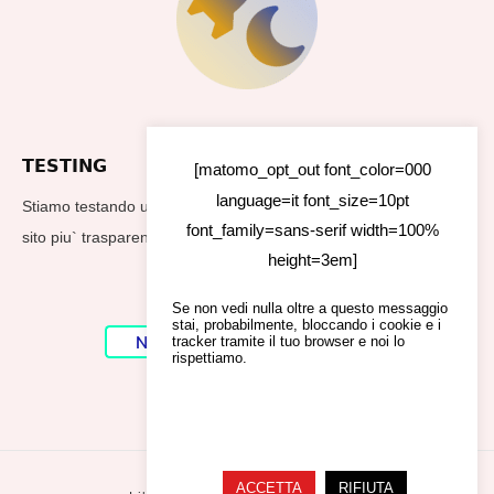
TESTING
[matomo_opt_out font_color=000
language=it font_size=10pt
Stiamo testando un nuovo footer per rendere i dati utilizzati dal
font_family=sans-serif width=100%
sito piu` trasparenti
height=3em]
Se non vedi nulla oltre a questo messaggio
stai, probabilmente, bloccando i cookie e i
No Result
Website Carbon
tracker tramite il tuo browser e noi lo
rispettiamo.
ACCETTA
RIFIUTA