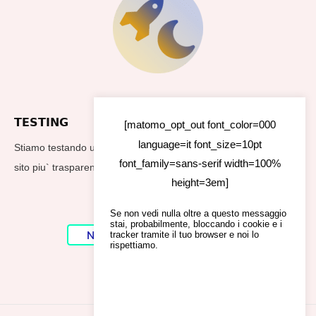
TESTING
[matomo_opt_out font_color=000
language=it font_size=10pt
Stiamo testando un nuovo footer per rendere i dati utilizzati dal
font_family=sans-serif width=100%
sito piu` trasparenti
height=3em]
Se non vedi nulla oltre a questo messaggio
stai, probabilmente, bloccando i cookie e i
No Result
Website Carbon
tracker tramite il tuo browser e noi lo
rispettiamo.