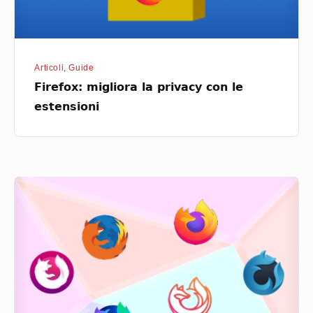
Articoli
,
Guide
Firefox: migliora la privacy con le
estensioni
Firefox:
tante
versioni,
quale
scegliere?