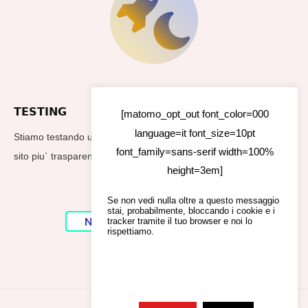
TESTING
[matomo_opt_out font_color=000
language=it font_size=10pt
Stiamo testando un nuovo footer per rendere i dati utilizzati dal
font_family=sans-serif width=100%
sito piu` trasparenti
height=3em]
Se non vedi nulla oltre a questo messaggio
stai, probabilmente, bloccando i cookie e i
No Result
Website Carbon
tracker tramite il tuo browser e noi lo
rispettiamo.