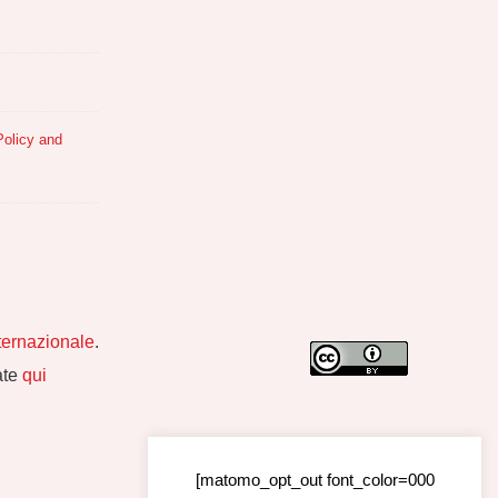
olicy and
ternazionale
.
vate
qui
[matomo_opt_out font_color=000