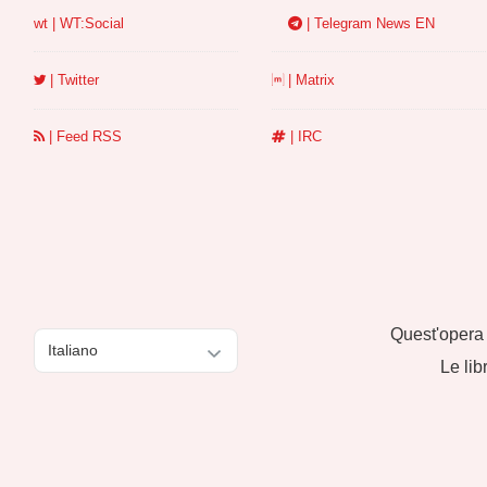
wt | WT:Social
| Telegram News EN
| Twitter
| Matrix
| Feed RSS
| IRC
Quest'opera 
Scegli
Le lib
una
lingua